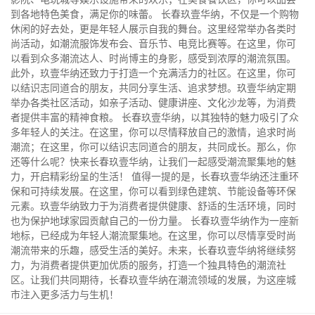
到各地特色美食，满足你的味蕾。 长春玖壹华纳，不仅是一个购物
休闲的好去处，更是年轻人展示自我的舞台。这里经常举办各类时
尚活动，如潮流服饰发布会、音乐节、电竞比赛等。在这里，你可
以看到众多潮流达人、时尚博主的身影，感受到浓厚的潮流氛围。
此外，玖壹华纳还致力于打造一个充满活力的社区。在这里，你可
以结识志同道合的朋友，共同分享生活、追求梦想。玖壹华纳定期
举办各类社区活动，如亲子活动、健康讲座、文化沙龙等，为消费
者提供丰富的精神食粮。 长春玖壹华纳，以其独特的魅力吸引了众
多年轻人的关注。在这里，你可以尽情释放自己的激情，追求时尚
潮流；在这里，你可以结识志同道合的朋友，共同成长。那么，你
还等什么呢？快来长春玖壹华纳，让我们一起感受潮流聚集地的魅
力，开启精彩纷呈的生活！ 值得一提的是，长春玖壹华纳还注重环
保和可持续发展。在这里，你可以看到绿色建筑、节能设备等环保
元素。玖壹华纳致力于为消费者提供健康、舒适的生活环境，同时
也为保护地球家园贡献自己的一份力量。 长春玖壹华纳作为一座新
地标，已经成为年轻人潮流聚集地。在这里，你可以尽情享受时尚
潮流带来的乐趣，感受生活的美好。未来，长春玖壹华纳将继续努
力，为消费者提供更加优质的服务，打造一个独具特色的潮流社
区。让我们共同期待，长春玖壹华纳在潮流领域的发展，为这座城
市注入更多活力与生机！