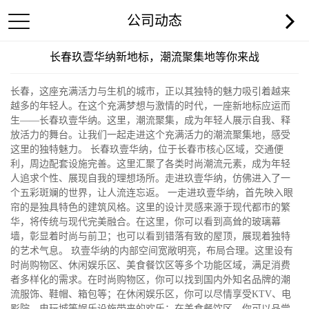
公司动态
长春玖壹华纳新地标，潮流聚集地等你来战
长春，这座充满活力与生机的城市，正以其独特的魅力吸引着越来
越多的年轻人。在这个充满梦想与激情的时代，一座新地标应运而
生——长春玖壹华纳。这里，潮流聚集，成为年轻人展示自我、释
放活力的舞台。让我们一起走进这个充满活力的潮流聚集地，感受
这里的独特魅力。 长春玖壹华纳，位于长春市核心区域，交通便
利，周边配套设施完善。这里汇聚了各类时尚潮流元素，成为年轻
人追求个性、展现自我的理想场所。走进玖壹华纳，仿佛进入了一
个五彩斑斓的世界，让人流连忘返。 一走进玖壹华纳，首先映入眼
帘的是独具特色的建筑风格。这里的设计灵感来源于现代都市的繁
华，将传统与现代完美融合。在这里，你可以看到高耸的玻璃幕
墙，彰显着时尚与前卫；也可以看到错落有致的屋顶，展现着独特
的艺术气息。 玖壹华纳的内部空间宽敞明亮，布局合理。这里设有
时尚购物区、休闲娱乐区、美食餐饮区等多个功能区域，满足消费
者多样化的需求。在时尚购物区，你可以找到国内外知名品牌的潮
流服饰、鞋帽、箱包等；在休闲娱乐区，你可以尽情享受KTV、电
影院、电玩城等娱乐设施带来的欢乐；在美食餐饮区，你可以品尝