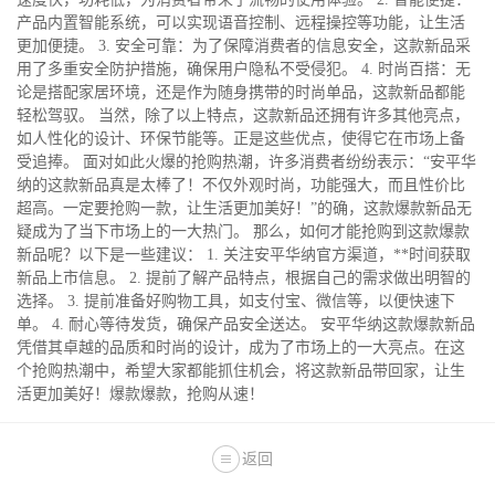
产品内置智能系统，可以实现语音控制、远程操控等功能，让生活
更加便捷。 3. 安全可靠：为了保障消费者的信息安全，这款新品采
用了多重安全防护措施，确保用户隐私不受侵犯。 4. 时尚百搭：无
论是搭配家居环境，还是作为随身携带的时尚单品，这款新品都能
轻松驾驭。 当然，除了以上特点，这款新品还拥有许多其他亮点，
如人性化的设计、环保节能等。正是这些优点，使得它在市场上备
受追捧。 面对如此火爆的抢购热潮，许多消费者纷纷表示：“安平华
纳的这款新品真是太棒了！不仅外观时尚，功能强大，而且性价比
超高。一定要抢购一款，让生活更加美好！”的确，这款爆款新品无
疑成为了当下市场上的一大热门。 那么，如何才能抢购到这款爆款
新品呢？以下是一些建议： 1. 关注安平华纳官方渠道，**时间获取
新品上市信息。 2. 提前了解产品特点，根据自己的需求做出明智的
选择。 3. 提前准备好购物工具，如支付宝、微信等，以便快速下
单。 4. 耐心等待发货，确保产品安全送达。 安平华纳这款爆款新品
凭借其卓越的品质和时尚的设计，成为了市场上的一大亮点。在这
个抢购热潮中，希望大家都能抓住机会，将这款新品带回家，让生
活更加美好！爆款爆款，抢购从速！
返回