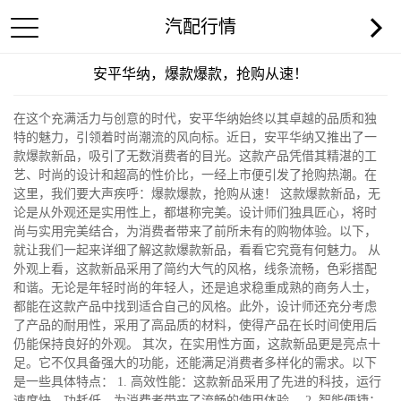
汽配行情
安平华纳，爆款爆款，抢购从速！
在这个充满活力与创意的时代，安平华纳始终以其卓越的品质和独
特的魅力，引领着时尚潮流的风向标。近日，安平华纳又推出了一
款爆款新品，吸引了无数消费者的目光。这款产品凭借其精湛的工
艺、时尚的设计和超高的性价比，一经上市便引发了抢购热潮。在
这里，我们要大声疾呼：爆款爆款，抢购从速！ 这款爆款新品，无
论是从外观还是实用性上，都堪称完美。设计师们独具匠心，将时
尚与实用完美结合，为消费者带来了前所未有的购物体验。以下，
就让我们一起来详细了解这款爆款新品，看看它究竟有何魅力。 从
外观上看，这款新品采用了简约大气的风格，线条流畅，色彩搭配
和谐。无论是年轻时尚的年轻人，还是追求稳重成熟的商务人士，
都能在这款产品中找到适合自己的风格。此外，设计师还充分考虑
了产品的耐用性，采用了高品质的材料，使得产品在长时间使用后
仍能保持良好的外观。 其次，在实用性方面，这款新品更是亮点十
足。它不仅具备强大的功能，还能满足消费者多样化的需求。以下
是一些具体特点： 1. 高效性能：这款新品采用了先进的科技，运行
速度快，功耗低，为消费者带来了流畅的使用体验。 2. 智能便捷：