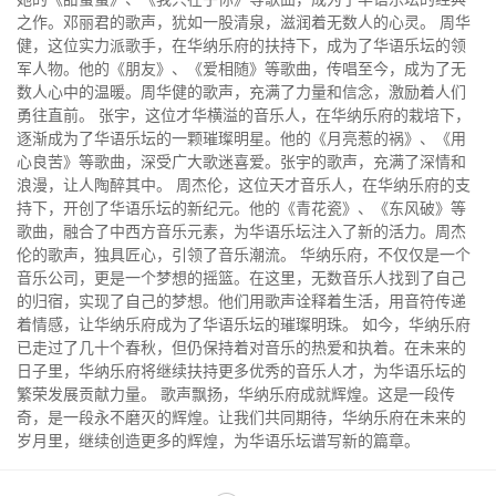
之作。邓丽君的歌声，犹如一股清泉，滋润着无数人的心灵。 周华
健，这位实力派歌手，在华纳乐府的扶持下，成为了华语乐坛的领
军人物。他的《朋友》、《爱相随》等歌曲，传唱至今，成为了无
数人心中的温暖。周华健的歌声，充满了力量和信念，激励着人们
勇往直前。 张宇，这位才华横溢的音乐人，在华纳乐府的栽培下，
逐渐成为了华语乐坛的一颗璀璨明星。他的《月亮惹的祸》、《用
心良苦》等歌曲，深受广大歌迷喜爱。张宇的歌声，充满了深情和
浪漫，让人陶醉其中。 周杰伦，这位天才音乐人，在华纳乐府的支
持下，开创了华语乐坛的新纪元。他的《青花瓷》、《东风破》等
歌曲，融合了中西方音乐元素，为华语乐坛注入了新的活力。周杰
伦的歌声，独具匠心，引领了音乐潮流。 华纳乐府，不仅仅是一个
音乐公司，更是一个梦想的摇篮。在这里，无数音乐人找到了自己
的归宿，实现了自己的梦想。他们用歌声诠释着生活，用音符传递
着情感，让华纳乐府成为了华语乐坛的璀璨明珠。 如今，华纳乐府
已走过了几十个春秋，但仍保持着对音乐的热爱和执着。在未来的
日子里，华纳乐府将继续扶持更多优秀的音乐人才，为华语乐坛的
繁荣发展贡献力量。 歌声飘扬，华纳乐府成就辉煌。这是一段传
奇，是一段永不磨灭的辉煌。让我们共同期待，华纳乐府在未来的
岁月里，继续创造更多的辉煌，为华语乐坛谱写新的篇章。