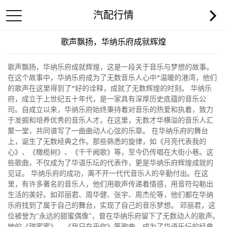
汽配行情
歌声飘扬，华纳乐府成就辉煌
歌声飘扬，华纳乐府成就辉煌，这是一段关于音乐与梦想的故事。
在这个故事中，华纳乐府成为了无数音乐人心中*温暖的港湾，他们
的歌声在这里得到了*好的诠释，成就了无数辉煌的时刻。 华纳乐
府，成立于上世纪五十年代，是一家具有深厚历史底蕴的音乐公
司。自成立以来，华纳乐府始终秉持着对音乐的热爱和执着，致力
于发掘和培养优秀的音乐人才。在这里，无数才华横溢的音乐人汇
聚一堂，共同谱写了一曲曲动人心弦的乐章。 在华纳乐府的舞台
上，诞生了无数经典之作。那些熟悉的旋律，如《月亮代表我的
心》、《橄榄树》、《千千阙歌》等，至今仍传唱在大街小巷。这
些歌曲，不仅成为了华语乐坛的代表作，更是华纳乐府辉煌成就的
见证。 华纳乐府的成功，离不开一代代音乐人的辛勤付出。在这
里，有许多著名的音乐人，他们用歌声传递着情感，用音符勾勒出
生活的美好。如邓丽君、周华健、张宇、周杰伦等，他们都在华纳
乐府找到了属于自己的舞台，实现了自己的音乐梦想。 邓丽君，这
位被誉为“永远的甜蜜偶像”，曾在华纳乐府留下了无数动人的歌声。
她的《甜蜜蜜》、《我只在乎你》等歌曲，成为了华语乐坛的经典