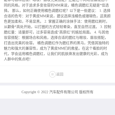
同的风格。对于追求多变妆容的MM来说，橘色调腮红无疑是*佳选
择。 那么，如何正确使用橘色调腮红呢？以下是一些建议： 1. 选择
合适的色号：对于黄皮MM来说，建议选择浅橘色或珊瑚色，这类颜
色更加柔和，不易显黑。 2. 掌握正确的涂抹手法：使用腮红刷时，
从颧骨*高处开始，以打圈的方式轻轻晕染，直至自然过渡。 3. 控制
腮红量：适量即可，过多容易造成“高原红”的尴尬局面。 4. 与其他
妆容搭配：根据场合和风格，选择合适的腮红与眼妆、唇妆搭配，
打造出完美的妆容。 橘色调腮红作为腮红界的黑马，凭借其独特的
魅力和强大的兼容性，成为了黄皮MM们的救星。在这个看脸的时
代，学会运用橘色调腮红，让我们的肌肤焕发出健康的光彩，成为
人群中的焦点吧！
返回
Copyright © 2022 汽车配件有限公司 版权所有