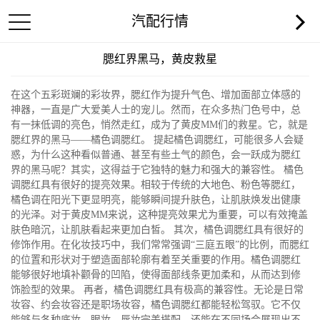
汽配行情
腮红界黑马，黄皮救星
在这个五彩斑斓的彩妆界，腮红作为提升气色、增加面部立体感的
神器，一直是广大爱美人士的宠儿。然而，在众多热门色号中，总
有一抹低调的亮色，悄然走红，成为了黄皮MM们的救星。它，就是
腮红界的黑马——橘色调腮红。 提起橘色调腮红，可能很多人会疑
惑，为什么这种看似普通、甚至有些土气的颜色，会一跃成为腮红
界的黑马呢？其实，这得益于它独特的魅力和强大的兼容性。 橘色
调腮红具有很好的提亮效果。相较于传统的大地色、粉色等腮红，
橘色调在阳光下更显明亮，能够瞬间提升肤色，让肌肤焕发出健康
的光泽。对于黄皮MM来说，这种提亮效果尤为重要，可以有效掩盖
肤色暗沉，让肌肤看起来更加白皙。 其次，橘色调腮红具有很好的
修饰作用。在化妆技巧中，我们常常强调“三庭五眼”的比例，而腮红
的位置和形状对于塑造面部轮廓有着至关重要的作用。橘色调腮红
能够很好地填补颧骨的凹陷，使得面部线条更加柔和，从而达到修
饰脸型的效果。 再者，橘色调腮红具有极高的兼容性。无论是日常
妆容、约会妆容还是职场妆容，橘色调腮红都能轻松驾驭。它不仅
能够与各种底妆、眼妆、唇妆完美搭配，还能在不同场合展现出不