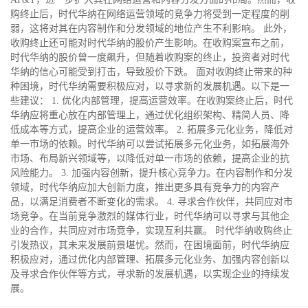
购终止后，时代华纳在网络运营领域的竞争力将受到一定程度的削
弱，这将对其在内容制作和分发领域的地位产生不利影响。 此外，
收购终止还可能对时代华纳的股价产生影响。在收购案宣布之前，
时代华纳的股价曾一度飙升，但随着收购案的终止，投资者对时代
华纳的信心可能受到打击，导致股价下跌。 面对收购终止带来的种
种困境，时代华纳需要积极应对，以寻求新的发展机遇。以下是一
些建议： 1. 优化内部管理，提高运营效率。在收购案终止后，时代
华纳应将重心放在内部管理上，通过优化组织架构、精简人员、降
低成本等方式，提高企业的运营效率。 2. 拓展多元化业务，降低对
单一市场的依赖。时代华纳可以尝试拓展多元化业务，如拓展海外
市场、布局新兴领域等，以降低对单一市场的依赖，提高企业的抗
风险能力。 3. 加强内容创新，提升核心竞争力。在内容制作和分发
领域，时代华纳应加大创新力度，推出更多具有竞争力的内容产
品，以满足消费者不断变化的需求。 4. 寻求合作伙伴，共同应对市
场竞争。在当前竞争激烈的媒体行业，时代华纳可以寻求与其他企
业的合作，共同应对市场竞争，实现互利共赢。 时代华纳收购终止
引发热议，其未来发展前景堪忧。然而，在困境面前，时代华纳应
积极应对，通过优化内部管理、拓展多元化业务、加强内容创新以
及寻求合作伙伴等方式，寻求新的发展机遇，以实现企业的持续发
展。