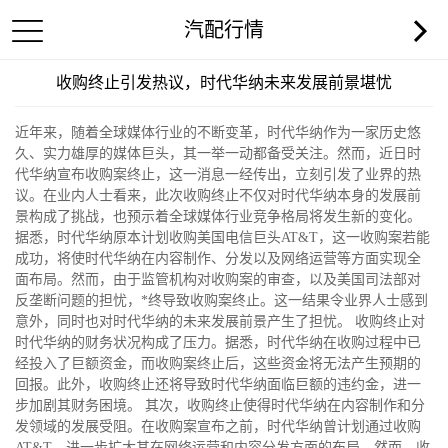
汽配行情
收购终止引发热议，时代华纳未来发展前景堪忧
近年来，随着全球媒体行业的不断变革，时代华纳作为一家历史悠
久、实力雄厚的媒体巨头，其一举一动都备受关注。然而，近日时
代华纳宣布收购案终止，这一消息一经传出，立刻引发了业界的热
议。在业内人士看来，此次收购终止不仅对时代华纳本身的发展前
景构成了挑战，也预示着全球媒体行业竞争格局将发生新的变化。
据悉，时代华纳原本计划收购美国电信巨头AT&T，这一收购案若能
成功，将使时代华纳在内容制作、分发以及网络运营等方面实现全
面布局。然而，由于监管机构对收购案的审查，以及美国司法部对
反垄断问题的担忧，*终导致收购案终止。这一结果令业界人士感到
意外，同时也对时代华纳的未来发展前景产生了担忧。 收购终止对
时代华纳的财务状况构成了压力。据悉，时代华纳在收购过程中已
经投入了巨额资金，而收购案终止后，这些资金将无法产生预期的
回报。此外，收购终止还将导致时代华纳面临巨额的违约金，进一
步加剧其财务困境。 其次，收购终止使得时代华纳在内容制作和分
发领域的发展受阻。在收购案宣布之前，时代华纳曾计划通过收购
AT&T，进一步扩大其在网络运营和内容分发方面的布局。然而，收