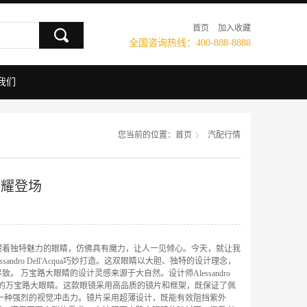
首页
加入收藏
全国咨询热线：400-888-8888
我们
您当前的位置：
首页
汽配行情
闪耀登场
耀着独特魅力的眼睛，仿佛具有魔力，让人一见倾心。今天，就让我
ro Dell'Acqua巧妙打造。这双眼睛以大胆、独特的设计理念，
万宝路大眼睛的设计灵感来源于大自然。设计师Alessandro
特色的万宝路大眼睛。这款眼镜采用高品质的镜片和框架，既保证了佩
一种强烈的视觉冲击力。镜片采用超薄设计，既能有效阻挡紫外