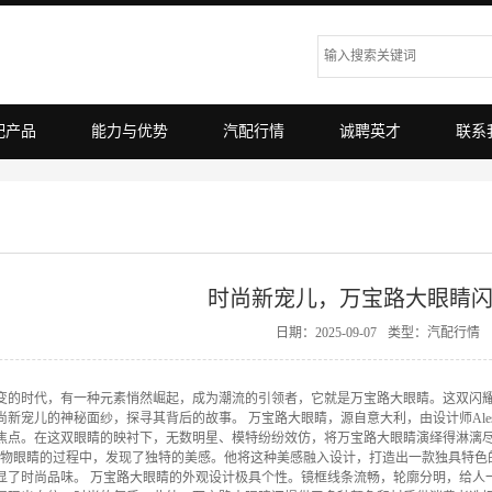
配产品
能力与优势
汽配行情
诚聘英才
联系
时尚新宠儿，万宝路大眼睛
日期：2025-09-07
类型：
汽配行情
变的时代，有一种元素悄然崛起，成为潮流的引领者，它就是万宝路大眼睛。这双闪
新宠儿的神秘面纱，探寻其背后的故事。 万宝路大眼睛，源自意大利，由设计师Alessand
点。在这双眼睛的映衬下，无数明星、模特纷纷效仿，将万宝路大眼睛演绎得淋漓尽致。 
a在观察动物眼睛的过程中，发现了独特的美感。他将这种美感融入设计，打造出一款独具
显了时尚品味。 万宝路大眼睛的外观设计极具个性。镜框线条流畅，轮廓分明，给人