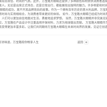
展现出自信、时尚的气质。此外，万宝路大眼睛还提供了多种颜色和材质供消费者选择
迷人。无论是出席正式场合，还是日常出行，都能展现出独特的魅力。许多明星和时
大眼睛的成功，离不开其品牌背后的故事。作为一个拥有百年历史的意大利品牌，万宝
将时尚与实用相结合，为消费者带来更好的体验。 如今，万宝路大眼睛已经成为时尚
，人们可以更加自信地面对生活，勇敢地追求梦想。 当然，万宝路大眼睛并非完美无
召，万宝路在产品设计中注重选用环保材料，力求为地球做出贡献。 万宝路大眼睛作
活变得更加丰富多彩。让我们共同期待万宝路大眼睛在未来时尚界的发展，见证它创
好浓味道，万宝路陪你畅享人生
返回