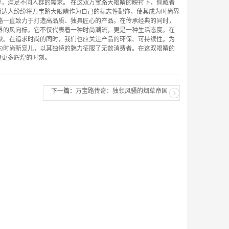
，满足不同人群的需求。 在这双万宝路大眼睛的映衬下，佩戴者
尚达人纷纷将万宝路大眼睛作为自己的标志性配饰，使其成为时尚界
路一直致力于打造高品质、独具匠心的产品。在传承经典的同时，
界的风向标。它不仅代表着一种时尚潮流，更是一种生活态度。在
缺。在追求时尚的同时，我们也应关注产品的环保、可持续性。为
为时尚新宠儿，以其独特的魅力征服了无数消费者。在这双眼睛的
造更多辉煌的时刻。
下一篇：
万宝路传奇：独领风骚的烟草帝国