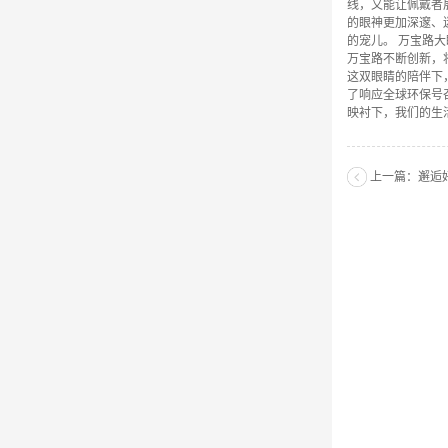
线，又能让佩戴者
的眼神更加深邃、
的宠儿。 万宝路
万宝路不断创新，
这双眼睛的陪伴下
了响应全球环保号
映衬下，我们的生
上一篇：
邂逅