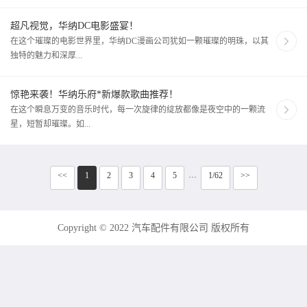
超凡视觉，华纳DC电影盛宴！
在这个璀璨的电影世界里，华纳DC漫画公司犹如一颗璀璨的明珠，以其
独特的魅力和深厚...
惊艳来袭！华纳乐府*新爆款歌曲推荐！
在这个瞬息万变的音乐时代，每一次旋律的绽放都像是夜空中的一颗流
星，短暂却璀璨。如...
<<
1
2
3
4
5
1/62
>>
···
Copyright © 2022 汽车配件有限公司 版权所有