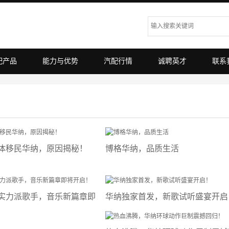
配产品
能力与优势
汽配行情
诚聘英才
联系
体移民华纳，原因揭秘！
博格华纳，品质生活
实力派歌手，音乐新篇章即
华纳独家首发，新歌试听盛宴开启