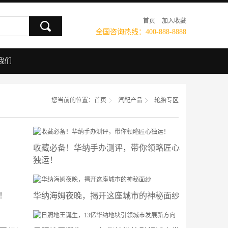
首页
加入收藏
全国咨询热线：400-888-8888
我们
您当前的位置：
首页
汽配产品
轮胎专区
收藏必备！华纳手办测评，带你领略匠心
独运！
！
华纳海姆夜晚，揭开这座城市的神秘面纱