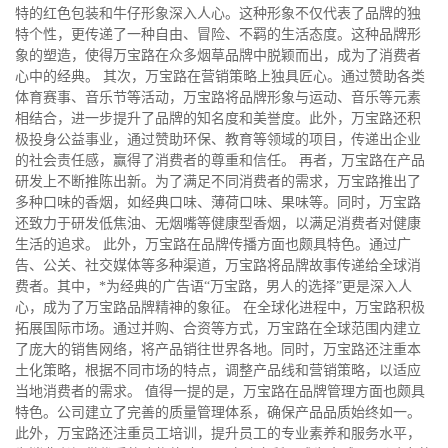
特的红色包装和牛仔形象深入人心。这种形象不仅代表了品牌的独
特个性，更传递了一种自由、冒险、不羁的生活态度。这种品牌形
象的塑造，使得万宝路在众多烟草品牌中脱颖而出，成为了消费者
心中的经典。 其次，万宝路在营销策略上独具匠心。通过赞助各类
体育赛事、音乐节等活动，万宝路将品牌形象与运动、音乐等元素
相结合，进一步提升了品牌的知名度和美誉度。此外，万宝路还积
极投身公益事业，通过赞助环保、教育等领域的项目，传递出企业
的社会责任感，赢得了消费者的尊重和信任。 再者，万宝路在产品
研发上不断推陈出新。为了满足不同消费者的需求，万宝路推出了
多种口味的香烟，如经典口味、薄荷口味、果味等。同时，万宝路
还致力于研发低焦油、无烟嘴等健康型香烟，以满足消费者对健康
生活的追求。 此外，万宝路在品牌传播方面也颇具特色。通过广
告、公关、社交媒体等多种渠道，万宝路将品牌故事传递给全球消
费者。其中，*为经典的广告语“万宝路，男人的选择”更是深入人
心，成为了万宝路品牌精神的象征。 在全球化进程中，万宝路积极
拓展国际市场。通过并购、合资等方式，万宝路在全球范围内建立
了庞大的销售网络，将产品销往世界各地。同时，万宝路还注重本
土化策略，根据不同市场的特点，调整产品线和营销策略，以适应
当地消费者的需求。 值得一提的是，万宝路在品牌管理方面也颇具
特色。公司建立了完善的质量管理体系，确保产品品质始终如一。
此外，万宝路还注重员工培训，提升员工的专业素养和服务水平，