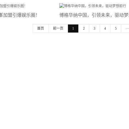
峯加盟引爆娱乐圈！
博格华纳中国，引领未来，驱动梦
首页
前一页
1
2
3
4
5
···