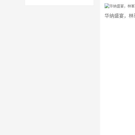
华纳盛宴，林