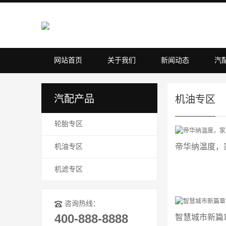
网站首页
关于我们
新闻动态
汽
汽配产品
机油专区
轮胎专区
帝华纳温度，
机油专区
机滤专区
咨询热线：
400-888-8888
智慧城市新篇