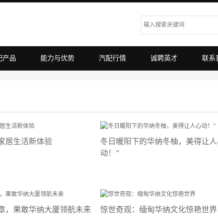
配产品
能力与优势
汽配行情
诚聘英才
联系
家居生活新体验
冬日暖阳下的华纳冬柚，美得让人
动！”
章，果敢华纳大厦领航未来
惊世奇观：缅甸华纳文化惊艳世界