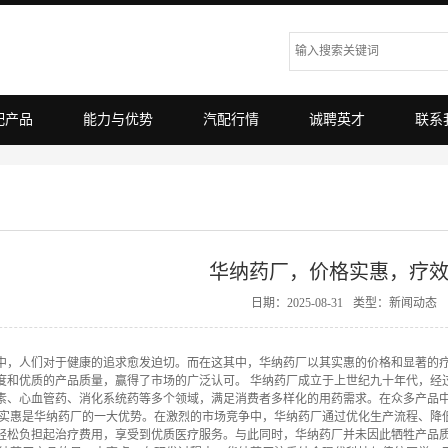
配产品
能力与优势
汽配行情
诚聘英才
联系
华纳药厂，价格实惠，疗
日期：2025-08-31
类型：
新闻动态
中，人们对于健康的追求愈发迫切。而在这其中，华纳药厂以其实惠的价格和显著的
度和优质的产品质量，赢得了市场的广泛认可。 华纳药厂成立于上世纪九十年代，经
素、心血管药、消化系统药等多个领域，满足消费者多样化的用药需求。在众多产品中，
格实惠是华纳药厂的一大优势。在激烈的市场竞争中，华纳药厂通过优化生产流程、降
轻松负担起治疗费用，享受到优质医疗服务。与此同时，华纳药厂并未因此牺牲产品