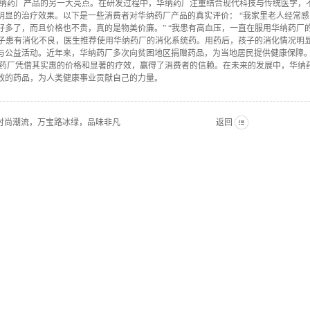
华纳药厂产品的另一大亮点。在研发过程中，华纳药厂注重结合现代科技与传统医学，
明显的治疗效果。以下是一些消费者对华纳药厂产品的真实评价： “我家里老人经常
好多了，而且价格也不贵，真的是物美价廉。” “我患有高血压，一直在服用华纳药
我孩子患有消化不良，医生推荐使用华纳药厂的消化系统药。用药后，孩子的消化情况明
与公益活动。近年来，华纳药厂多次向贫困地区捐赠药品，为当地居民提供健康保障
纳药厂凭借其实惠的价格和显著的疗效，赢得了消费者的信赖。在未来的发展中，华纳药
效的药品，为人类健康事业贡献自己的力量。
时尚潮流，万宝路冰绿，品味非凡
返回