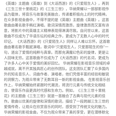
《英雄》主题曲《英雄》到《大话西游》的《只爱陌生人》，再到
《三生三世十里桃花》的《三生三世》，华纳荣耀以一部部影视作
品为载体，将音乐与故事完美融合，传递着积极向上的时代精神。
在众多影视金曲中，不得不提的是《英雄》主题曲《英雄》。这首
歌曲由著名歌手韩红演唱，歌词深情而激昂，旋律激昂而又富有诗
意，将影片中的英雄主义精神表现得淋漓尽致。自问世以来，这首
歌曲不仅成为了华语乐坛的经典之作，更成为了无数人心中的时代
印记。 《大话西游》的《只爱陌生人》同样让人难以忘怀。这首歌
曲由著名歌手甄妮演唱，歌词中“只爱陌生人，只爱那陌生的你”一
句，道出了爱情的纯粹与真挚。而那充满魔幻色彩的旋律，更是让
人回味无穷。这首歌曲不仅成为了《大话西游》的代名词，更成为
了许多人心中关于爱情的美好回忆。 华纳荣耀在影视音乐领域的卓
越成就，离不开其独具匠心的创作团队。这支团队汇聚了众多国内
外的知名音乐人、词曲作者、演唱者，他们凭借丰富的经验和敏锐
的洞察力，为观众带来了无数耳目一新的影视金曲。 在影视音乐创
作上，华纳荣耀始终紧跟时代潮流，将流行元素与传统文化相结
合，使音乐作品更具时代感和生命力。例如，《三生三世十里桃
花》的主题曲《三生三世》就是一首融合了古典与现代元素的佳
作。歌曲以优美的旋律和深情的歌词，描绘了一段跨越三生三世的
爱情传奇，让观众在欣赏音乐的同时，感受到了传统文化的魅力。
华纳荣耀的影视金曲，不仅为观众带来了美的享受，更在潜移默化