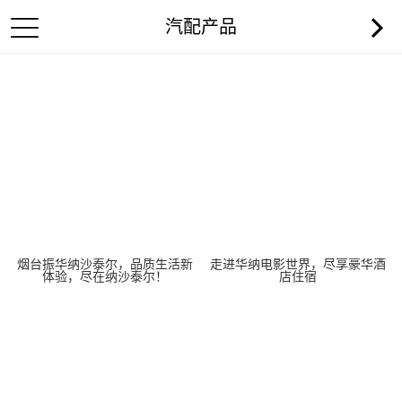
汽配产品
烟台振华纳沙泰尔，品质生活新
走进华纳电影世界，尽享豪华酒
体验，尽在纳沙泰尔！
店住宿