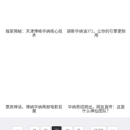
独家揭秘：天津博格华纳核心技
胡斯华纳油372，让你的引擎更耐
术
用
票房神话，博纳华纳再掀电影狂
华纳奇招频出，网友直呼：这是
潮
什么神仙团队？