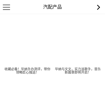
汽配产品
收藏必备！华纳手办测评，带你
华纳与文文，实力派歌手，音乐
领略匠心独运！
新篇章即将开启！