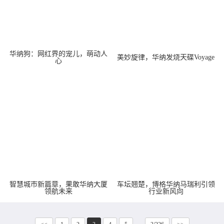
华纳狗：网红界的宠儿，萌动人
美妙旋律，华纳发烧天碟Voyage
心
智慧城市新篇章，果敢华纳大厦
车坛翘楚，博格华纳马瑞利引领
领航未来
行业新风向